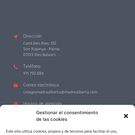
Dirección
Camí dels Reis, 102
Son Rapinya - Palma
07013 Illes Balears
Teléfono
971 792 085
Correo electrónico
colegiomadrealberta@madrealberta.com
Horario de atención
LU-VI 7.30h a 17.00h (Recepción)
Gestionar el consentimiento
JULIO y AGOSTO de 8.00h a 13.00h.
de las cookies
Este sitio utiliza cookies, propios y de terceros para facilitar el uso,