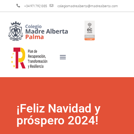
+34 971 792 085
colegiomadrealberta@madrealberta.com
¡Feliz Navidad y
próspero 2024!