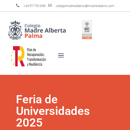
+34 971 792 085
colegiomadrealberta@madrealberta.com
Feria de
Universidades
2025