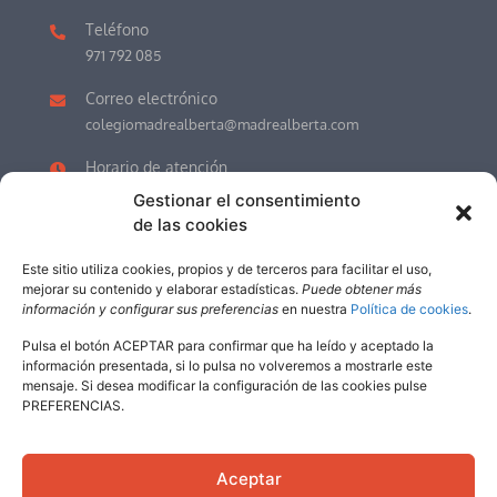
Teléfono
971 792 085
Correo electrónico
colegiomadrealberta@madrealberta.com
Horario de atención
LU-VI 7.30h a 17.00h (Recepción)
Gestionar el consentimiento
JULIO y AGOSTO de 8.00h a 13.00h.
de las cookies
Este sitio utiliza cookies, propios y de terceros para facilitar el uso,
mejorar su contenido y elaborar estadísticas.
Puede obtener más
información y configurar sus preferencias
en nuestra
Política de cookies
.
Política de cookies
Política de privacidad
Aviso legal
Pulsa el botón ACEPTAR para confirmar que ha leído y aceptado la
Acceso Profesorado
información presentada, si lo pulsa no volveremos a mostrarle este
mensaje. Si desea modificar la configuración de las cookies pulse
Educamos
PREFERENCIAS.
©
2026
| Colegio Madre Alberta
Aceptar