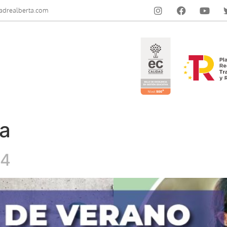
adrealberta.com
ia
24