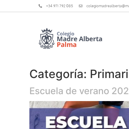
+34 971 792 085
colegiomadrealberta@m
Categoría:
Primar
Escuela de verano 20