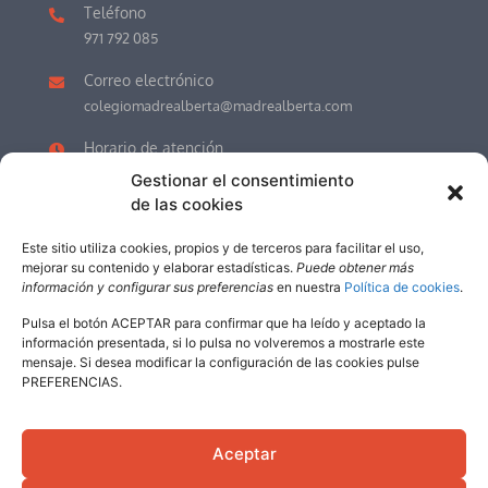
Teléfono
971 792 085
Correo electrónico
colegiomadrealberta@madrealberta.com
Horario de atención
LU-VI 7.30h a 17.00h (Recepción)
Gestionar el consentimiento
JULIO y AGOSTO de 8.00h a 13.00h.
de las cookies
Este sitio utiliza cookies, propios y de terceros para facilitar el uso,
mejorar su contenido y elaborar estadísticas.
Puede obtener más
información y configurar sus preferencias
en nuestra
Política de cookies
.
Política de cookies
Política de privacidad
Aviso legal
Pulsa el botón ACEPTAR para confirmar que ha leído y aceptado la
Acceso Profesorado
información presentada, si lo pulsa no volveremos a mostrarle este
mensaje. Si desea modificar la configuración de las cookies pulse
Educamos
PREFERENCIAS.
©
2026
| Colegio Madre Alberta
Aceptar