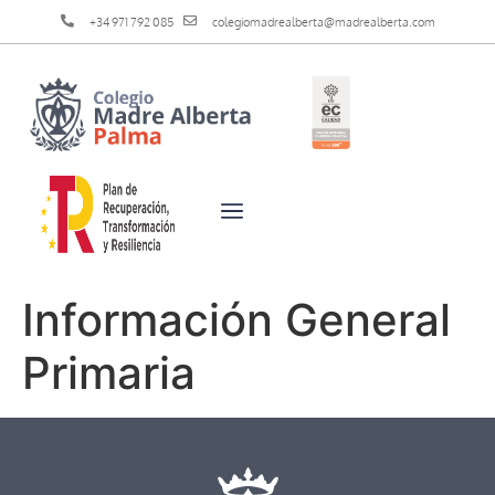
+34 971 792 085
colegiomadrealberta@madrealberta.com
Información General
Primaria