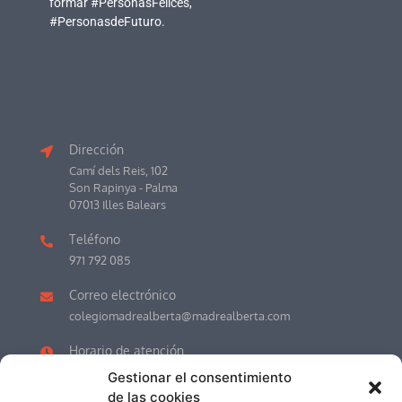
formar #PersonasFelices,
#PersonasdeFuturo.
Dirección
Camí dels Reis, 102
Son Rapinya - Palma
07013 Illes Balears
Teléfono
971 792 085
Correo electrónico
colegiomadrealberta@madrealberta.com
Horario de atención
LU-VI 7.30h a 17.00h (Recepción)
Gestionar el consentimiento
JULIO y AGOSTO de 8.00h a 13.00h.
de las cookies